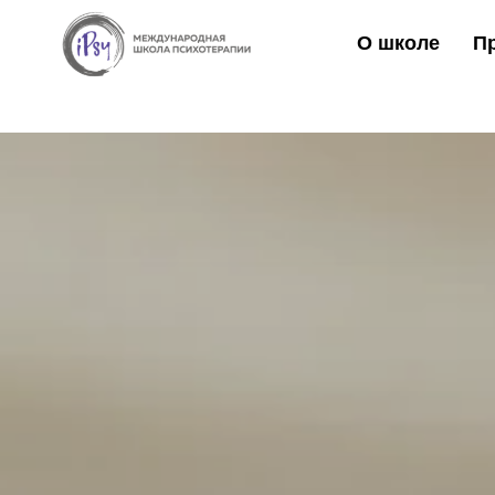
О школе
П