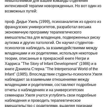
невыполнимой для вашей команды отделения
интенсивной терапии новорожденных. Но вот один из
возможных путей:
проф. Дидье Узель (1999), психоаналитик из одного из
французских университетов, разработал весьма
экономичную программу терапевтического
вмешательства для младенцев, подверженных риску
аутизма и других патологий. Он научил студентов-
психологов наблюдать за взаимодействиями между
младенцами и их родителями, используя некоторые
теории, описанные в прекрасной книге Негри и
Харриса "The Story of Infant Development" (1986) и в
книге Дэниела Стерна "The Interpersonal World of the
Infant" (1985). Впоследствии студенты-психологи Узеля
наблюдают за взаимными отношениями между
младенцами и родителями, составляют подробные
отчеты о наблюдениях и на университетских
семинарах Узеля учатся углублять свои подробные
наблюдения и проводить терапевтическое
вмешательство с родителями, выделяя признаки